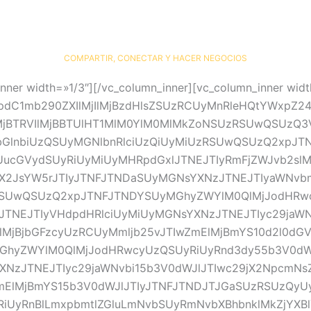
rking, que reúne a los pensadores y «Game changers» más importantes de la regió
COMPARTIR, CONECTAR Y HACER NEGOCIOS
nner width=»1/3″][/vc_column_inner][vc_column_inner widt
pdC1mb290ZXIlMjIlMjBzdHlsZSUzRCUyMnRleHQtYWxpZ24
jBTRVIlMjBBTUlHT1MlM0YlM0MlMkZoNSUzRSUwQSUzQ3V
hbGlnbiUzQSUyMGNlbnRlciUzQiUyMiUzRSUwQSUzQ2xpJ
UucGVydSUyRiUyMiUyMHRpdGxlJTNEJTIyRmFjZWJvb2slMj
TIyX2JsYW5rJTIyJTNFJTNDaSUyMGNsYXNzJTNEJTIyaWNv
SUwQSUzQ2xpJTNFJTNDYSUyMGhyZWYlM0QlMjJodHRwc
JTNEJTIyVHdpdHRlciUyMiUyMGNsYXNzJTNEJTIyc29jaWN
lMjBjbGFzcyUzRCUyMmljb25vJTIwZmElMjBmYS10d2l0dG
hyZWYlM0QlMjJodHRwcyUzQSUyRiUyRnd3dy55b3V0dW
NzJTNEJTIyc29jaWNvbi15b3V0dWJlJTIwc29jX2NpcmNs
ZmElMjBmYS15b3V0dWJlJTIyJTNFJTNDJTJGaSUzRSUzQ
yRnBlLmxpbmtlZGluLmNvbSUyRmNvbXBhbnklMkZjYXBlY2