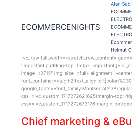
Ir
Alan Sabl
al
ECOMMER
contenido
ELECTRÓ
ECOMMERCENIGHTS
ECOMMER
ELECTRÓ
Ecommer
Helmut C
[vc_row full_width=»stretch_row_content» gap
!important;padding-top: 150px !important;}» el_c
image=»2715″ img_size=»full» alignment=»cente
font_container=»tag:h2|text_align:left|color:%2
google_fonts=»font_family:Montserrat%3Aregul
css=».vc_custom_1717272621625{margin-top: 40px
css=».vc_custom_1717272673176{margin-bottom: 
Chief marketing & eBu