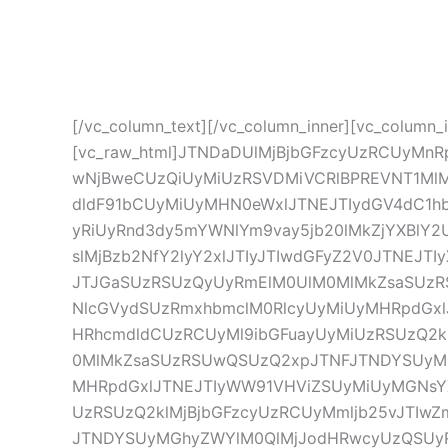
Es un evento de educación digital y netwo
[/vc_column_text][/vc_column_inner][vc_column_i
[vc_raw_html]JTNDaDUlMjBjbGFzcyUzRCUyMnR
wNjBweCUzQiUyMiUzRSVDMiVCRlBPREVNT1MlM
dldF91bCUyMiUyMHN0eWxlJTNEJTIydGV4dC1
yRiUyRnd3dy5mYWNlYm9vay5jb20lMkZjYXBlY2
slMjBzb2NfY2lyY2xlJTIyJTIwdGFyZ2V0JTNEJ
JTJGaSUzRSUzQyUyRmElM0UlM0MlMkZsaSUzR
NlcGVydSUzRmxhbmclM0RlcyUyMiUyMHRpdGxl
HRhcmdldCUzRCUyMl9ibGFuayUyMiUzRSUzQ2k
0MlMkZsaSUzRSUwQSUzQ2xpJTNFJTNDYSUyMG
MHRpdGxlJTNEJTIyWW91VHViZSUyMiUyMGNsYX
UzRSUzQ2klMjBjbGFzcyUzRCUyMmljb25vJTIw
JTNDYSUyMGhyZWYlM0QlMjJodHRwcyUzQSUyRiU