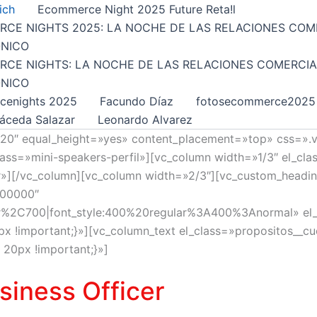
ich
Ecommerce Night 2025 Future Reta!l
CE NIGHTS 2025: LA NOCHE DE LAS RELACIONES COM
NICO
CE NIGHTS: LA NOCHE DE LAS RELACIONES COMERCIA
NICO
cenights 2025
Facundo Díaz
fotosecommerce2025
áceda Salazar
Leonardo Alvarez
=»20″ equal_height=»yes» content_placement=»top» css=»
lass=»mini-speakers-perfil»][vc_column width=»1/3″ el_cla
r»][/vc_column][vc_column width=»2/3″][vc_custom_headin
3000000″
ar%2C700|font_style:400%20regular%3A400%3Anormal» el_c
 !important;}»][vc_column_text el_class=»propositos__cu
20px !important;}»]
siness Officer