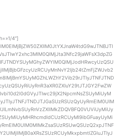
n, para compartir lo que más les apasiona:
h=»1/4″]
lM0ElMjBjZW50ZXIlM0JtYXJnaW4tdG9wJTNBJTI
sJTIwY2xhc3MlM0QlMjJta3Nfc29jaWFsX3dpZG
TNFJTNDYSUyMGhyZWYlM0QlMjJodHRwcyUzQSU
IlMjBjbGFzcyUzRCUyMnNvY2ljb24tZmFjZWJvb2
bm8lMjBmYSUyMGZhLWZhY2Vib29rJTIyJTNFJTND
yUzQSUyRiUyRnR3aXR0ZXIuY29tJTJGY2FwZW
vbi10d2l0dGVyJTIwc29jX2NpcmNsZSUyMiUyM
VyJTIyJTNFJTNDJTJGaSUzRSUzQyUyRmElM0UlM
JlLmNvbSUyRnVzZXIlMkZDQVBFQ0VUViUyMiUy
ZSUyMiUyMHRhcmdldCUzRCUyMl9ibGFuayUyMi
yUyRmElM0UlM0MlMkZsaSUzRSUwQSUzQ2xpJTNF
UlMjIlMjB0aXRsZSUzRCUyMkxpbmtlZGluJTIyJ