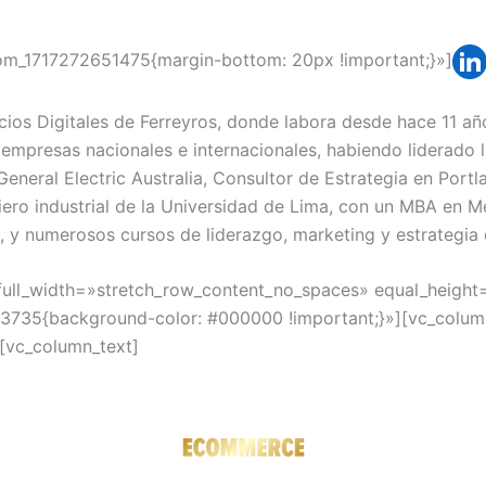
tom_1717272651475{margin-bottom: 20px !important;}»]
ios Digitales de Ferreyros, donde labora desde hace 11 año
mpresas nacionales e internacionales, habiendo liderado la
General Electric Australia, Consultor de Estrategia en Port
iero industrial de la Universidad de Lima, con un MBA en M
, y numerosos cursos de liderazgo, marketing y estrategia d
 full_width=»stretch_row_content_no_spaces» equal_heigh
735{background-color: #000000 !important;}»][vc_column
[vc_column_text]